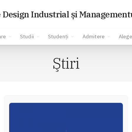
e Design Industrial și Managementu
are
Studii
Studenți
Admitere
Alege
Ştiri