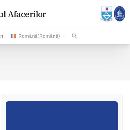
l Afacerilor
ri
Română
(
Română
)