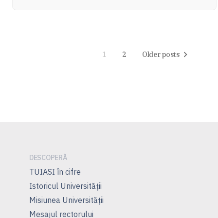
Navigare
în
1
2
Older posts
articole
DESCOPERĂ
TUIASI în cifre
Istoricul Universităţii
Misiunea Universităţii
Mesajul rectorului