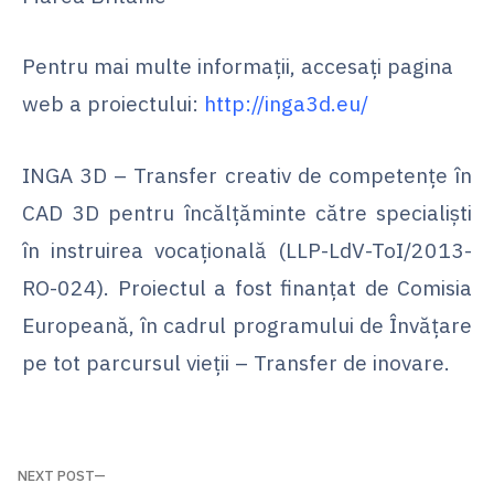
Pentru mai multe informații, accesați pagina
web a proiectului:
http://inga3d.eu/
INGA 3D – Transfer creativ de competențe în
CAD 3D pentru încălțăminte către specialiști
în instruirea vocațională (LLP-LdV-ToI/2013-
RO-024). Proiectul a fost finanțat de Comisia
Europeană, în cadrul programului de Învățare
pe tot parcursul vieții – Transfer de inovare.
Navigare
NEXT POST