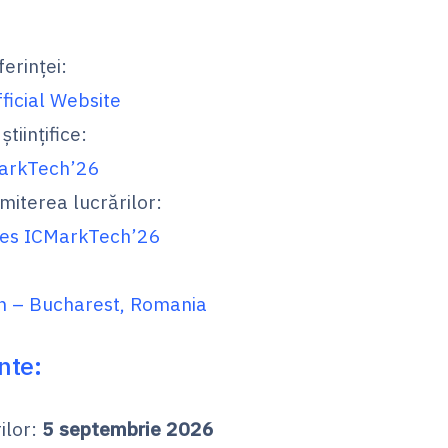
ferinței:
ficial Website
științifice:
MarkTech’26
imiterea lucrărilor:
nes ICMarkTech’26
n – Bucharest, Romania
nte:
ilor:
5 septembrie 2026