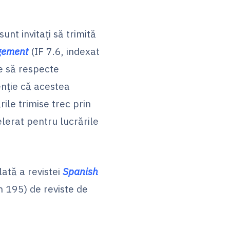
unt invitați să trimită
agement
(IF 7.6, indexat
ie să respecte
enție că acestea
ile trimise trec prin
lerat pentru lucrările
lată a revistei
Spanish
n 195) de reviste de