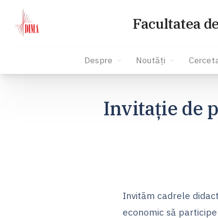
Facultatea d
Despre
Noutăți
Cercet
Skip
to
Invitație de 
content
Invităm cadrele didacti
economic să participe