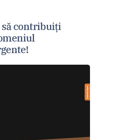
să contribuiți
 domeniul
rgente!