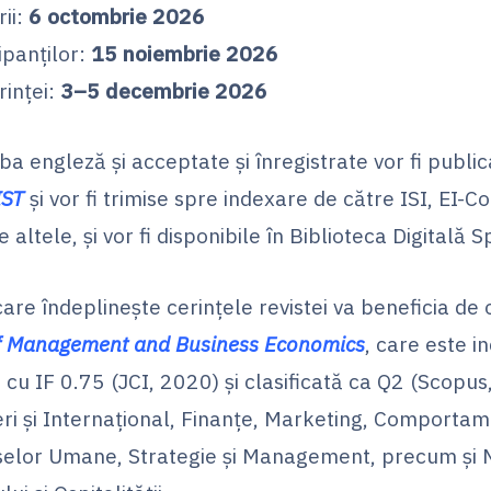
ii:
6 octombrie 2026
ipanților:
15 noiembrie 2026
inței:
3–5 decembrie 2026
mba engleză și acceptate și înregistrate vor fi publi
IST
și vor fi trimise spre indexare de către ISI, EI
 altele, și vor fi disponibile în Biblioteca Digitală S
are îndeplinește cerințele revistei va beneficia de
f Management and Business Economics
, care este 
, cu IF 0.75 (JCI, 2020) și clasificată ca Q2 (Scopu
 și Internațional, Finanțe, Marketing, Comportame
elor Umane, Strategie și Management, precum și