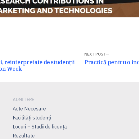
NEXT POST
Next
, reinterpretate de studenții
Practică pentru o in
ion Week
post:
ADMITERE
Acte Necesare
Facilităţi studenţi
Locuri – Studii de licenţă
Rezultate