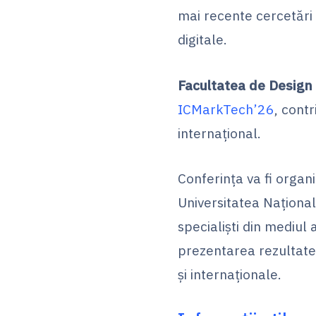
mai recente cercetări 
digitale.
Facultatea de Design 
ICMarkTech’26
, cont
internațional.
Conferința va fi organ
Universitatea Național
specialiști din mediul 
prezentarea rezultatel
și internaționale.