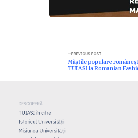
Navigare
PREVIOUS POST
Previous
Măștile populare românești
în
post:
TUIASI la Romanian Fash
articole
DESCOPERĂ
TUIASI în cifre
Istoricul Universităţii
Misiunea Universităţii