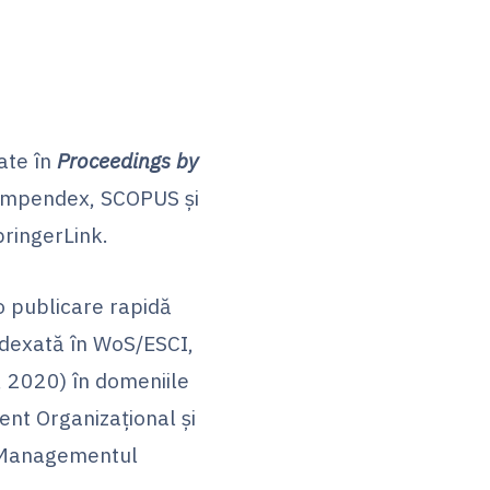
cate în
Proceedings by
-Compendex, SCOPUS și
pringerLink.
 o publicare rapidă
indexată în WoS/ESCI,
s, 2020) în domeniile
nt Organizațional și
 Managementul