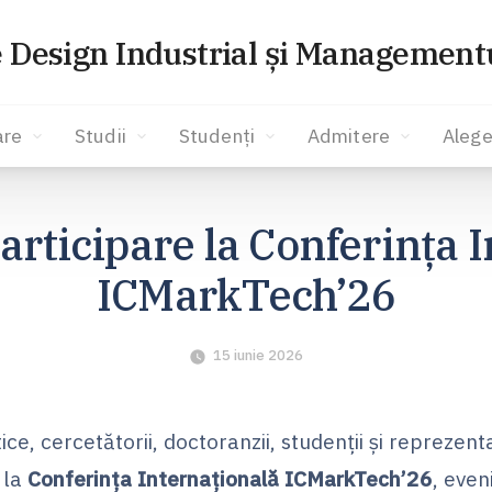
e Design Industrial și Managementu
are
Studii
Studenți
Admitere
Alege
participare la Conferința 
ICMarkTech’26
15 iunie 2026
ce, cercetătorii, doctoranzii, studenții și reprezent
 la
Conferința Internațională ICMarkTech’26
, even