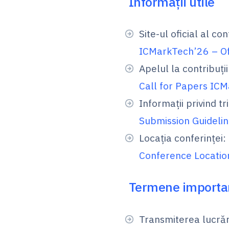
Informații utile
Site-ul oficial al con
ICMarkTech’26 – Of
Apelul la contribuții 
Call for Papers IC
Informații privind tr
Submission Guideli
Locația conferinței:
Conference Locatio
Termene importa
Transmiterea lucrăr