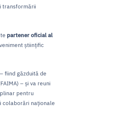
i transformării
te
partener oficial al
eniment științific
– fiind găzduită de
FAIMA) – și va reuni
iplinar pentru
i colaborări naționale