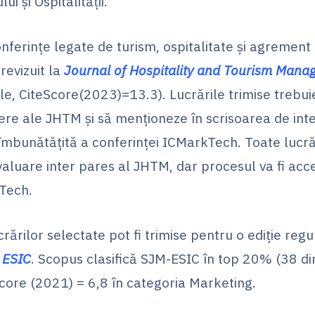
i și Ospitalității.
onferințe legate de turism, ospitalitate și agrement s
revizuit la
Journal of Hospitality and Tourism Man
ele, CiteScore(2023)=13.3). Lucrările trimise trebu
itere ale JHTM și să menționeze în scrisoarea de int
îmbunătățită a conferinței ICMarkTech. Toate lucrăr
luare inter pares al JHTM, dar procesul va fi acce
Tech.
crărilor selectate pot fi trimise pentru o ediție regu
 ESIC
. Scopus clasifică SJM-ESIC în top 20% (38 di
core (2021) = 6,8 în categoria Marketing.