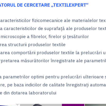
TORUL DE CERCETARE „TEXTILEXPERT”
aracteristicilor fizicomecanice ale materialelor text
a caracteristicilor de suprafaţă ale produselor text
 microscopie a fibrelor, firelor şi ţesăturilor
ea structurii produselor textile
narea comportării produselor textile la prelucrări u
erpretarea măsurătorilor înregistrate ale parametri
ea parametrilor optimi pentru prelucrări ulterioare
e, pe baza indicilor de calitate înregistraţi autom
e din dotarea laboratorului