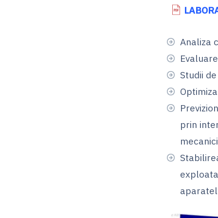
LABORA
Analiza c
Evaluare
Studii de
Optimizar
Previzio
prin int
mecanici
Stabilir
exploatar
aparatel