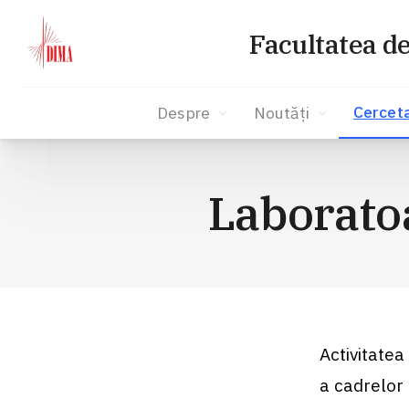
Facultatea d
Cercet
Despre
Noutăți
Skip
to
Laboratoa
content
Activitatea
a cadrelor 