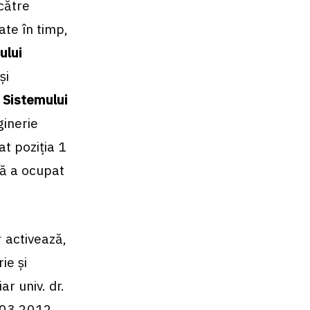
către
ate în timp,
ului
şi
l
Sistemului
ginerie
at poziţia 1
că a ocupat
r
activează,
ie şi
r univ. dr.
.03.2012,