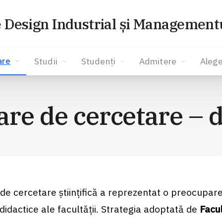
e Design Industrial și Managementu
are
Studii
Studenți
Admitere
Alege
re de cercetare – 
 de cercetare ştiinţifică a reprezentat o preocupar
didactice ale facultăţii. Strategia adoptată de
Facu