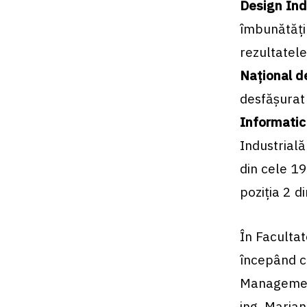
Design Ind
îmbunătăţir
rezultatele
Naţional d
desfăşurat
Informatic 
Industrială
din cele 19
poziţia 2 d
În Faculta
începând cu
Management
ing. Maria