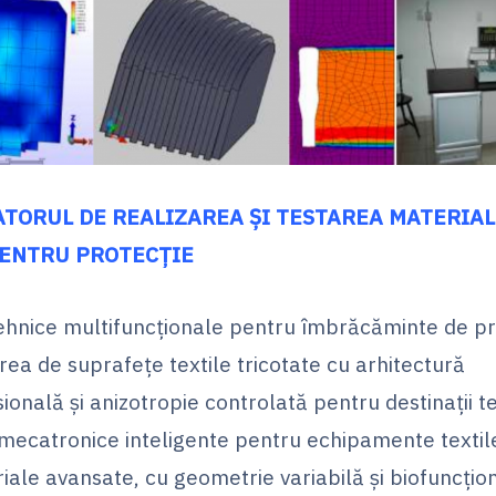
TORUL DE REALIZAREA ȘI TESTAREA MATERIA
PENTRU PROTECȚIE
tehnice multifuncţionale pentru îmbrăcăminte de pr
rea de suprafeţe textile tricotate cu arhitectură
ională şi anizotropie controlată pentru destinaţii t
mecatronice inteligente pentru echipamente textil
iale avansate, cu geometrie variabilă şi biofuncţion