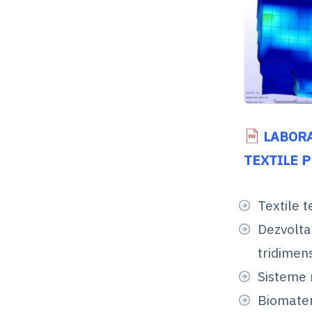
LABORA
TEXTILE 
Textile 
Dezvolta
tridimens
Sisteme 
Biomater