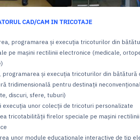
TORUL CAD/CAM IN TRICOTAJE
rea, programarea şi execuţia tricoturilor din bătăt
le pe maşini rectilinii electronice (medicale, ortop
e)
, programarea şi execuţia tricoturilor din bătătură 
ură tridimensională pentru destinații neconvenționa
te, discuri, sfere, tuburi)
i execuția unor colecţii de tricoturi personalizate
a tricotabilităţii firelor speciale pe maşini rectilinii
ice
rea unor module educaţionale interactive de tip el