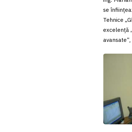
se înfiinţe
Tehnice „Gh
excelenţă 
avansate”, 