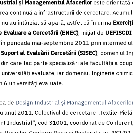
ustrial și Managementul Afacerilor
este orientată 
ea continuă a infrastructurii de cercetare. Acumul
 nu au întârziat să apară, astfel că în urma
Exerciţi
e Evaluare a Cercetării (ENEC)
, iniţiat de
UEFISCDI
 în perioada mai-septembrie 2011 prin intermediu
Suport al Evaluării Cercetării (SISEC)
, domeniul In
 din care fac parte specializări ale facultăţii a ocup
 universităţi evaluate, iar domeniul Inginerie chimi
in 6 universităţi evaluate.
tea de
Design Industrial și Managementul Afacerilo
 anul 2011, Colectivul de cercetare „Textile-Pielăr
 Industrial”, cod 31001, coordonat de Conferenţia
na Ursache. Conform Deciziei Rectorului nr. 482/02