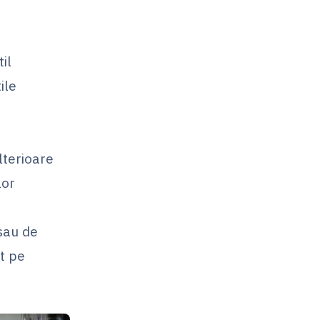
il
ile
lterioare
lor
 sau de
at pe