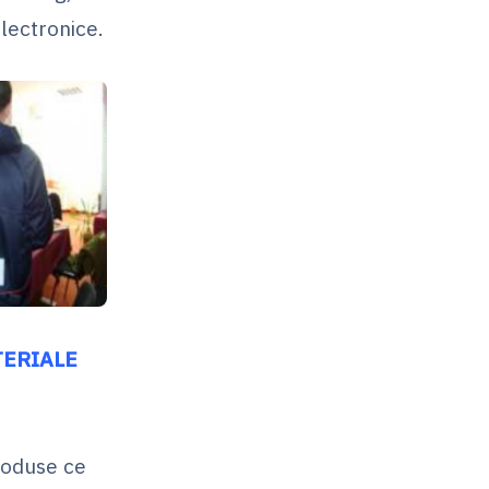
electronice.
TERIALE
roduse ce