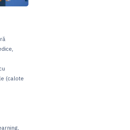
ură
edice,
cu
le (calote
earning,