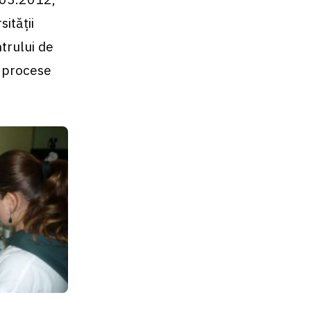
ităţii
trului de
i procese