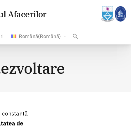
l Afacerilor
ri
Română
(
Română
)
dezvoltare
e constantă
ltatea de