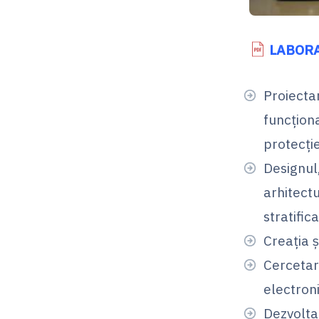
LABORA
Proiecta
funcţiona
protecți
Designul
arhitect
stratifica
Creația ș
Cercetare
electron
Dezvolta