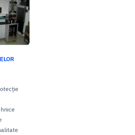
LELOR
otecţie
ehnice
e
alitate