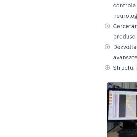
controlab
neurolog
Cercetari
produse 
Dezvolta
avansat
Structur