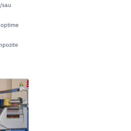
i/sau
e optime
mpozite