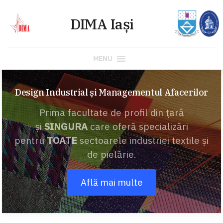
MENU
Skip
to
Design Industrial și Managementul Afacerilor
content
Prima facultate de profil din ţară
şi
SINGURA
care oferă specializări
pentru
TOATE
sectoarele industriei textile şi
de pielărie.
Află mai multe