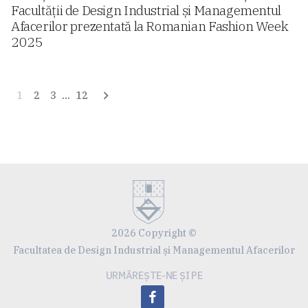
Facultății de Design Industrial și Managementul
Afacerilor prezentată la Romanian Fashion Week
2025
Navigare
1
2
3
…
12
în
articole
2026 Copyright ©
Facultatea de Design Industrial și Managementul Afacerilor
URMĂREȘTE-NE ȘI PE