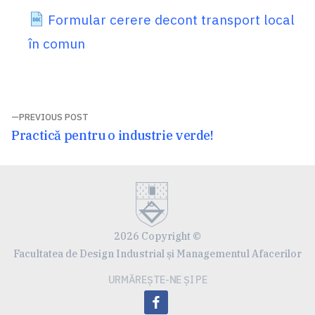
Formular cerere decont transport local
în comun
Navigare
PREVIOUS POST
Previous
Practică pentru o industrie verde!
în
post:
articole
2026 Copyright ©
Facultatea de Design Industrial și Managementul Afacerilor
URMĂREȘTE-NE ȘI PE