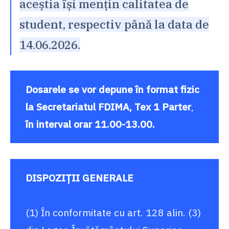
aceștia își mențin calitatea de
student, respectiv până la data de
14.06.2026.
Dosarele se vor depune în format fizic
la Secretariatul FDIMA,
Tex 1 Parter
,
în interval orar 11.00-13.00.
DISPOZIŢII GENERALE
(1) În conformitate cu art. 128 alin. (3)