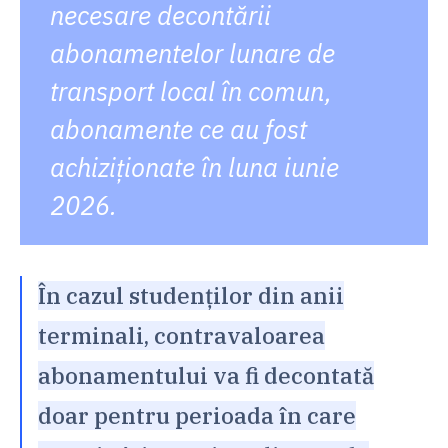
necesare decontării
abonamentelor lunare de
transport local în comun,
abonamente ce au fost
achiziționate în
luna iunie
2026.
În cazul studenților din anii
terminali, contravaloarea
abonamentului va fi decontată
doar pentru perioada în care