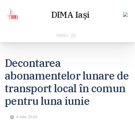
MENU
Skip
to
Decontarea
content
abonamentelor lunare de
transport local în comun
pentru luna iunie
6 iulie 2026