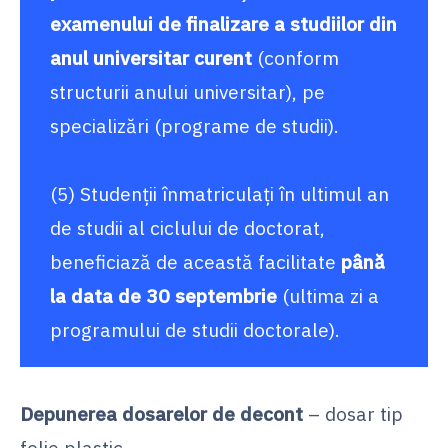
examenului de finalizare a studiilor din
anul universitar curent
(conform
structurii anului universitar), pe
specializări (programe de studii).
(5) Studenţii înmatriculaţi în ultimul an
de studii al ciclului de doctorat,
beneficiază de această facilitate
până
la data de 30 septembrie
(ultima zi a
programului de studii doctorale).
Depunerea dosarelor de decont
– dosar tip
folie plastic.