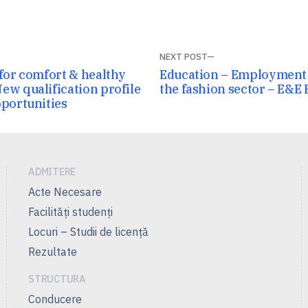
NEXT POST
Next
for comfort & healthy
Education – Employment 
ew qualification profile
post:
the fashion sector – E&E
pportunities
ADMITERE
Acte Necesare
Facilităţi studenţi
Locuri – Studii de licenţă
Rezultate
STRUCTURA
Conducere