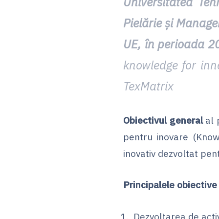
Universitatea Teh
Pielărie şi Manage
UE, în perioada 2
knowledge for inno
TexMatrix
Obiectivul general
al 
pentru inovare (Knowl
inovativ dezvoltat pent
Principalele obiective
Dezvoltarea de acti