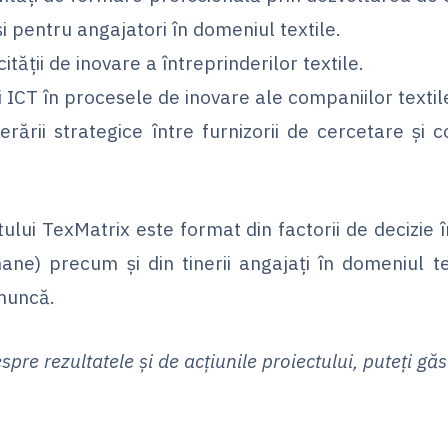
i pentru angajatori în domeniul textile.
ății de inovare a întreprinderilor textile.
i ICT în procesele de inovare ale companiilor textil
ării strategice între furnizorii de cercetare și c
tului TexMatrix este format din factorii de decizie
ane) precum și din tinerii angajați în domeniul text
muncă.
pre rezultatele și de acțiunile proiectului, puteți găs