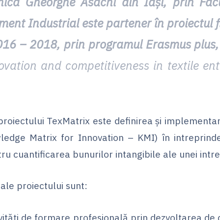
nică Gheorghe Asachi din Iași, prin Facu
ment Industrial este partener în proiectul 
016 – 2018, prin programul Erasmus plus, 
vation and competitiveness in textile ent
proiectului TexMatrix este definirea și implementar
edge Matrix for Innovation – KMI) în intreprinde
ru cuantificarea bunurilor intangibile ale unei intre
ale proiectului sunt:
vități de formare profesională prin dezvoltarea de