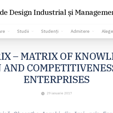
 de Design Industrial și Managemen
are
Studii
Studenți
Admitere
Alege
IX – MATRIX OF KNOWL
 AND COMPETITIVENESS
ENTERPRISES
29 ianuarie 2017