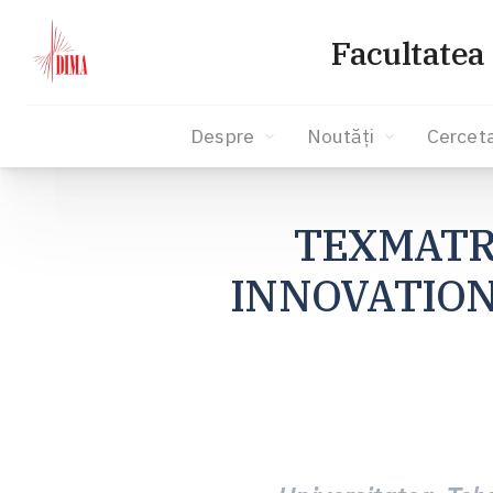
Facultatea
Despre
Noutăți
Cercet
Skip
to
TEXMATR
content
INNOVATION