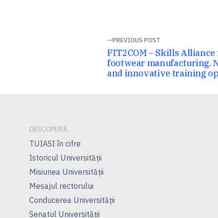
Navigare
PREVIOUS POST
Previous
FIT2COM – Skills Alliance 
în
post:
footwear manufacturing. N
and innovative training o
articole
DESCOPERĂ
TUIASI în cifre
Istoricul Universităţii
Misiunea Universităţii
Mesajul rectorului
Conducerea Universităţii
Senatul Universității