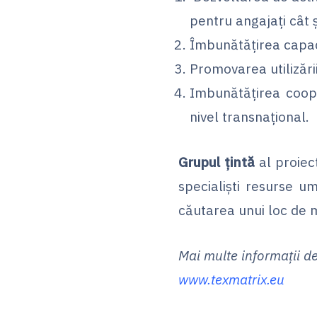
pentru angajați cât ș
Îmbunătățirea capacit
Promovarea utilizări
Imbunătățirea cooper
nivel transnațional.
Grupul țintă
al proiec
specialiști resurse um
căutarea unui loc de 
Mai multe informații des
www.texmatrix.eu