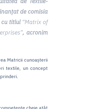
ltatea de Textile-
finanțat de comisia
cu titlul
“Matrix of
erprises”
,
acronim
ea Matricii cunoașterii
ri textile, un concept
prinderi.
 competențe cheie atât