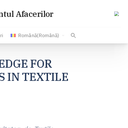
tul Afacerilor
ri
Română
(
Română
)
EDGE FOR
 IN TEXTILE