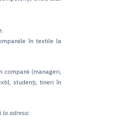
e.
ompaniile în textile la
 în companii (manageri,
il, studenți, tineri în
i la adresa: