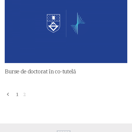
Burse de doctorat în co-tutelă
Navigare
1
2
în
articole