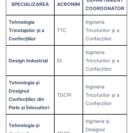
SPECIALIZAREA
ACRONIM
COORDONATOR
Tehnologia
Ingineria
Tricotajelor și a
TTC
Tricoturilor și a
Confecțiilor
Confecțiilor
Ingineria
Design Industrial
DI
Tricoturilor și a
Confecțiilor
Tehnologia și
Ingineria
Designul
TDCPI
Tricoturilor și a
Confecțiilor din
Confecțiilor
Piele și Înlocuitori
Ingineria și
Tehnologia și
Designul