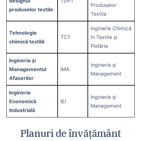
designul
TDPT
Produselor
produselor textile
Textile
Inginerie Chimică
Tehnologie
TCT
în Textile și
chimică textilă
Pielărie
Ingineria și
Inginerie și
Managementul
IMA
Management
Afacerilor
Inginerie
Inginerie și
Economică
IEI
Management
Industrială
Planuri de învăţământ