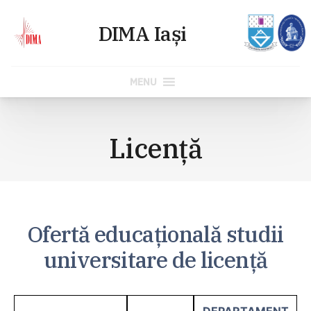
MENU
Skip
to
Licenţă
content
Ofertă educaţională studii
universitare de licență
DEPARTAMENT