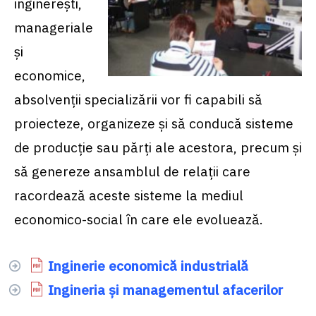
inginereşti,
manageriale
şi
economice,
absolvenţii specializării vor fi capabili să
proiecteze, organizeze şi să conducă sisteme
de producţie sau părţi ale acestora, precum şi
să genereze ansamblul de relaţii care
racordează aceste sisteme la mediul
economico-social în care ele evoluează.
Inginerie economică industrială
Ingineria și managementul afacerilor