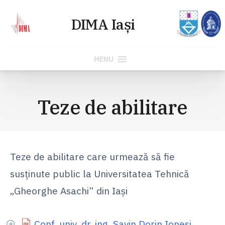
MENU
Skip
to
Teze de abilitare
content
Teze de abilitare care urmează să fie
susținute public la Universitatea Tehnică
„Gheorghe Asachi” din Iași
Conf. univ. dr. ing. Savin Dorin Ionesi