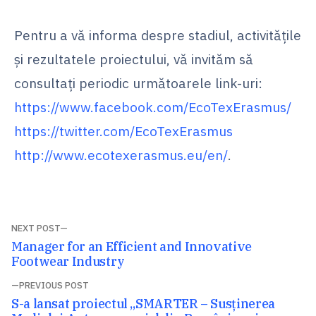
Pentru a vă informa despre stadiul, activitățile
și rezultatele proiectului, vă invităm să
consultați periodic următoarele link-uri:
https://www.facebook.com/EcoTexErasmus/
https://twitter.com/EcoTexErasmus
http://www.ecotexerasmus.eu/en/
.
Navigare
NEXT POST
Next
Manager for an Efficient and Innovative
în
post:
Footwear Industry
articole
PREVIOUS POST
Previous
S-a lansat proiectul „SMARTER – Susținerea