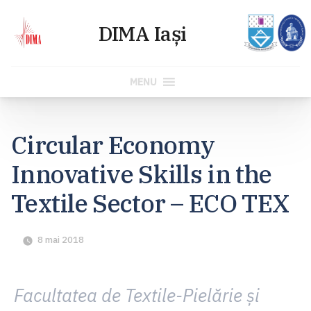
MENU
Skip
to
Circular Economy
content
Innovative Skills in the
Textile Sector – ECO TEX
8 mai 2018
Facultatea de Textile-Pielărie şi