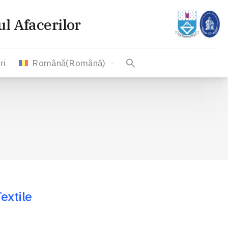
l Afacerilor
ri
Română
(
Română
)
l
extile