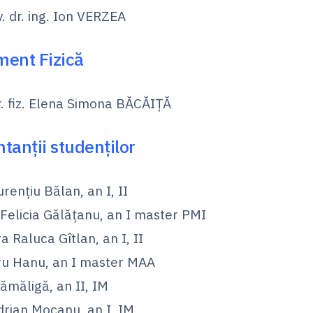
v. dr. ing. Ion VERZEA
ent Fizică
r. fiz. Elena Simona BĂCĂIȚĂ
tanţii studenţilor
rențiu Bălan, an I, II
 Felicia Gălăţanu, an I master PMI
 Raluca Gîtlan, an I, II
u Hanu, an I master MAA
ămăligă, an II, IM
drian Mocanu, an I, IM