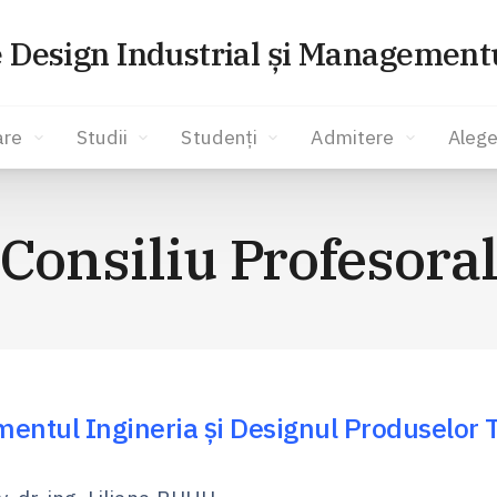
e Design Industrial și Managementu
are
Studii
Studenți
Admitere
Alege
Consiliu Profesora
entul Ingineria și Designul Produselor T