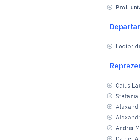
Prof. uni
Departam
Lector d
Reprezen
Caius Lau
Ştefania
Alexandra
Alexandr
Andrei M
Daniel A