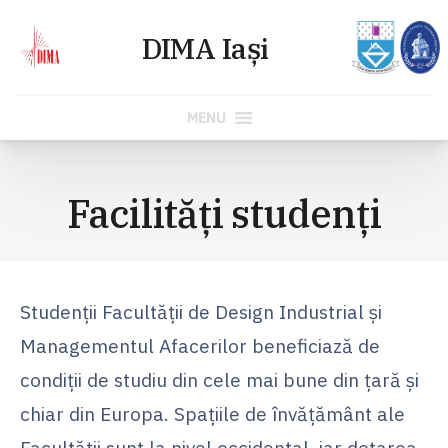
MENU
Skip
to
Facilităţi studenţi
content
Studenţii Facultăţii de Design Industrial și
Managementul Afacerilor beneficiază de
condiţii de studiu din cele mai bune din ţară şi
chiar din Europa. Spaţiile de învăţământ ale
Facultăţii sunt la nivel occidental, iar dotarea