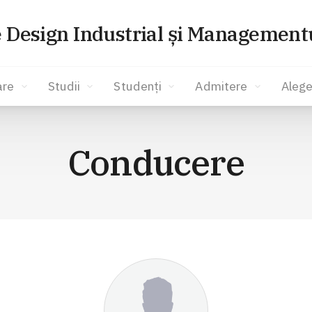
e Design Industrial și Managementu
are
Studii
Studenți
Admitere
Alege
Conducere