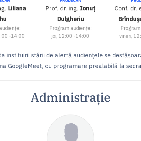
ECAN
PRODECAN
PRO
ing.
Liliana
Prof. dr. ing.
Ionuț
Conf. dr. 
hu
Dulgheriu
Brînduș
audiențe:
Program audiențe:
Program 
2:00 -14:00
joi, 12:00 -14:00
vineri, 1
da instituirii stării de alertă audiențele se desfășoar
ma GoogleMeet, cu programare prealabilă la secra
Administrație