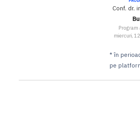
PROD
Conf. dr. 
Bu
Program 
miercuri, 1
* în perioa
pe platfor