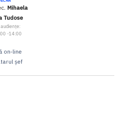
DECAN
ec.
Mihaela
a Tudose
audiențe:
2:00 -14:00
ă on-line
tarul șef