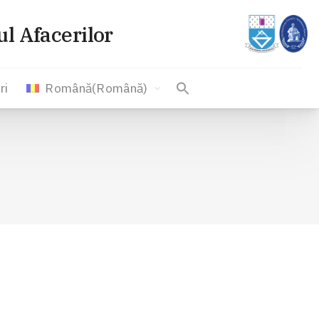
l Afacerilor
ri
Română
(
Română
)