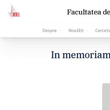
Facultatea d
Despre
Noutăți
Cercet
Skip
to
In memoriam 
content