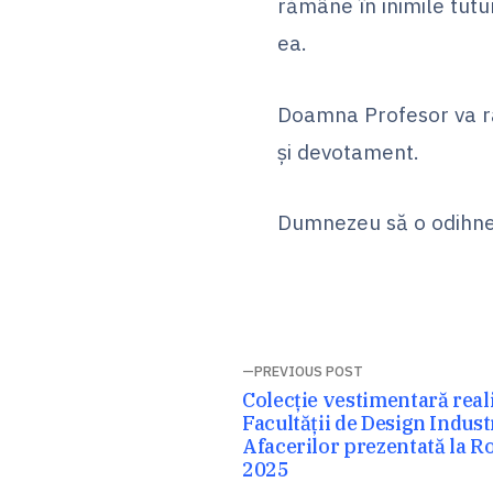
rămâne în inimile tutu
ea.
Doamna Profesor va ră
și devotament.
Dumnezeu să o odihne
Navigare
PREVIOUS POST
Previous
Colecție vestimentară reali
în
post:
Facultății de Design Indus
Afacerilor prezentată la 
articole
2025