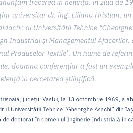
anunțăm trecerea în neființă, în ziua de 19
r universitar dr. ing. Liliana Hristian, un 
idactic al Universității Tehnice “Gheorghe 
ign Industrial și Managementul Afacerilor
gnul Produselor Textile”. Un nume de referi
iale, doamna conferențiar a fost un exempl
elență în cercetarea științifică.
ișoaia, județul Vaslui, la 13 octombrie 1969, a ab
drul Universității Tehnice “Gheorghe Asachi” din Iași
a de doctorat în domeniul Inginerie Industrială în c