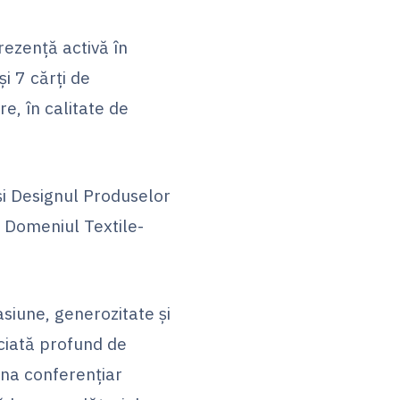
rezență activă în
i 7 cărți de
e, în calitate de
și Designul Produselor
n Domeniul Textile-
asiune, generozitate și
ciată profund de
mna conferențiar