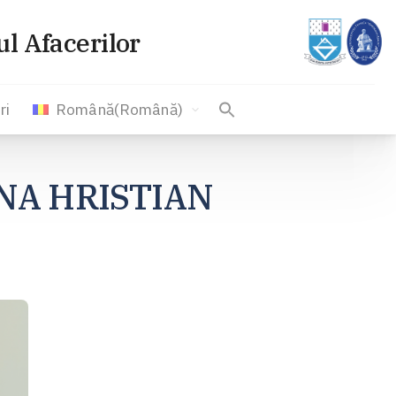
l Afacerilor
ri
Română
(
Română
)
IANA HRISTIAN