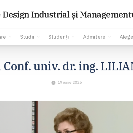
e Design Industrial și Managementu
are
Studii
Studenți
Admitere
Alege
Conf. univ. dr. ing. LIL
19 iunie 2025