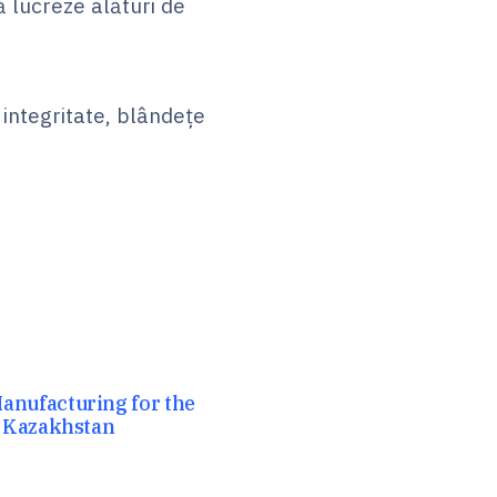
ă lucreze alături de
ntegritate, blândețe
nufacturing for the
d Kazakhstan