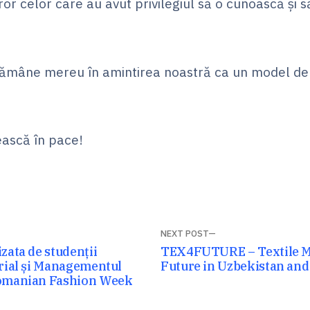
ror celor care au avut privilegiul să o cunoască și s
mâne mereu în amintirea noastră ca un model de i
ască în pace!
NEXT POST
Next
zata de studenții
TEX4FUTURE – Textile Ma
trial și Managementul
post:
Future in Uzbekistan an
Romanian Fashion Week