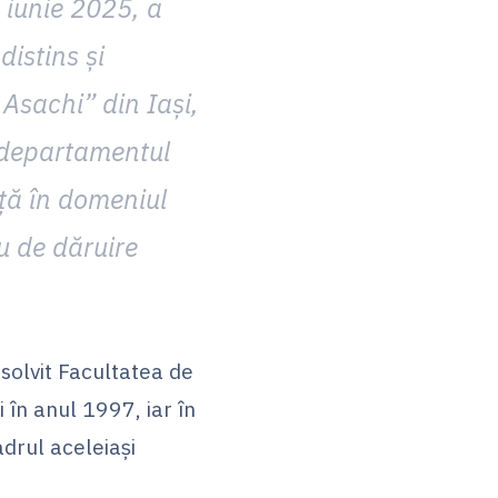
 iunie 2025, a
distins și
Asachi” din Iași,
, departamentul
nță în domeniul
u de dăruire
solvit Facultatea de
 în anul 1997, iar în
adrul aceleiași