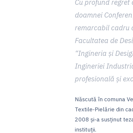
Cu profund regret 
doamnei Conferenția
remarcabil cadru d
Facultatea de Des
“Ingineria și Desi
Ingineriei Industr
profesională și exc
Născută în comuna Vetr
Textile-Pielărie din ca
2008 și-a susținut tez
instituții.