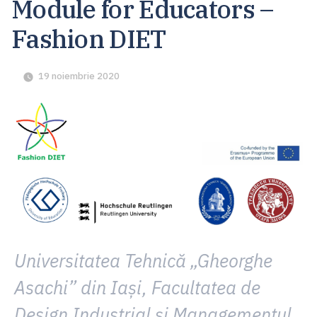
Module for Educators –
Fashion DIET
19 noiembrie 2020
Universitatea Tehnică „Gheorghe
Asachi” din Iași, Facultatea de
Design Industrial şi Managementul