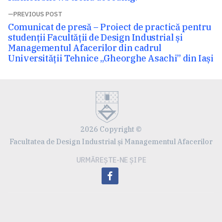
articole
PREVIOUS POST
Previous
Comunicat de presă – Proiect de practică pentru
post:
studenții Facultății de Design Industrial și
Managementul Afacerilor din cadrul
Universității Tehnice „Gheorghe Asachi” din Iași
2026 Copyright ©
Facultatea de Design Industrial și Managementul Afacerilor
URMĂREȘTE-NE ȘI PE