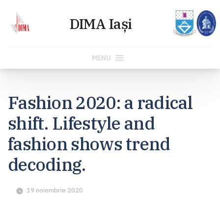
MENU
Skip
to
Fashion 2020: a radical
content
shift. Lifestyle and
fashion shows trend
decoding.
19 noiembrie 2020