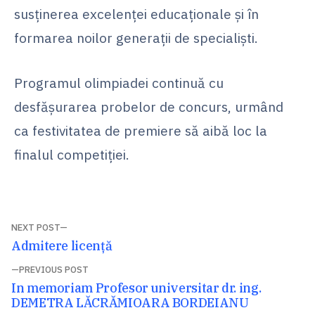
susținerea excelenței educaționale și în
formarea noilor generații de specialiști.
Programul olimpiadei continuă cu
desfășurarea probelor de concurs, urmând
ca festivitatea de premiere să aibă loc la
finalul competiției.
Navigare
NEXT POST
Next
Admitere licență
în
post:
PREVIOUS POST
articole
Previous
In memoriam Profesor universitar dr. ing.
post:
DEMETRA LĂCRĂMIOARA BORDEIANU