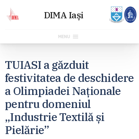
MENU
Skip
to
TUIASI a găzduit
content
festivitatea de deschidere
a Olimpiadei Naționale
pentru domeniul
„Industrie Textilă și
Pielărie”