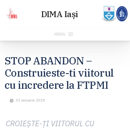
MENU
Skip
to
STOP ABANDON –
content
Construieste-ti viitorul
cu incredere la FTPMI
31 ianuarie 2018
CROIEȘTE-ȚI VIITORUL CU