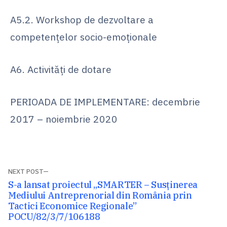
A5.2. Workshop de dezvoltare a
competențelor socio-emoționale
A6. Activități de dotare
PERIOADA DE IMPLEMENTARE: decembrie
2017 – noiembrie 2020
Navigare
NEXT POST
Next
S-a lansat proiectul „SMARTER – Susținerea
în
post:
Mediului Antreprenorial din România prin
articole
Tactici Economice Regionale”
POCU/82/3/7/106188