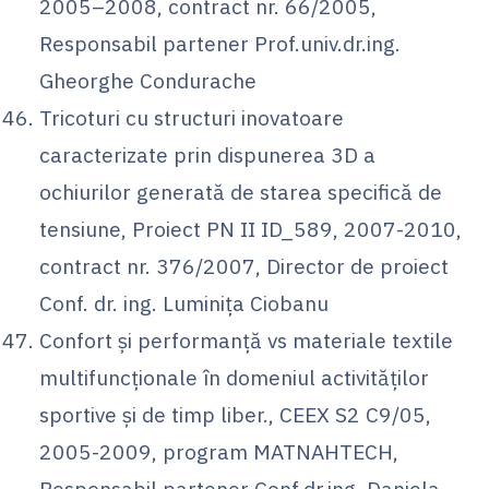
2005–2008, contract nr. 66/2005,
Responsabil partener Prof.univ.dr.ing.
Gheorghe Condurache
Tricoturi cu structuri inovatoare
caracterizate prin dispunerea 3D a
ochiurilor generată de starea specifică de
tensiune, Proiect PN II ID_589, 2007-2010,
contract nr. 376/2007, Director de proiect
Conf. dr. ing. Luminița Ciobanu
Confort şi performanţă vs materiale textile
multifuncţionale în domeniul activităţilor
sportive şi de timp liber., CEEX S2 C9/05,
2005-2009, program MATNAHTECH,
Responsabil partener Conf.dr.ing. Daniela