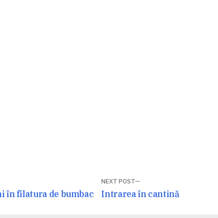
NEXT POST
Next
i în filatura de bumbac
Intrarea în cantină
post: