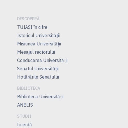
articole
DESCOPERĂ
TUIASI în cifre
Istoricul Universităţii
Misiunea Universităţii
Mesajul rectorului
Conducerea Universităţii
Senatul Universității
Hotărârile Senatului
BIBLIOTECA
Biblioteca Universității
ANELIS
STUDII
Licenţă