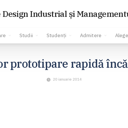
e Design Industrial și Managementu
are
Studii
Studenți
Admitere
Alege
r prototipare rapidă înc
20 ianuarie 2014