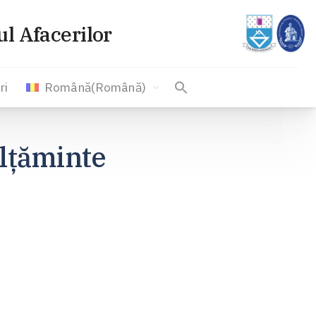
l Afacerilor
ri
Română
(
Română
)
ălţăminte