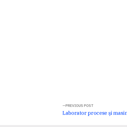
Navigare
PREVIOUS POST
Previous
Laborator procese şi masin
în
post: