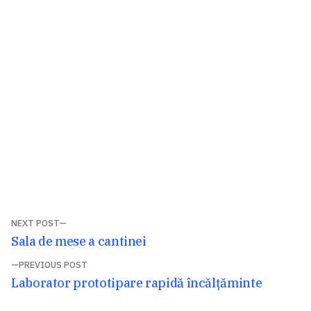
Navigare
NEXT POST
Next
Sala de mese a cantinei
în
post:
PREVIOUS POST
articole
Previous
Laborator prototipare rapidă încălţăminte
post: