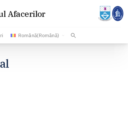
l Afacerilor
ri
Română
(
Română
)
al