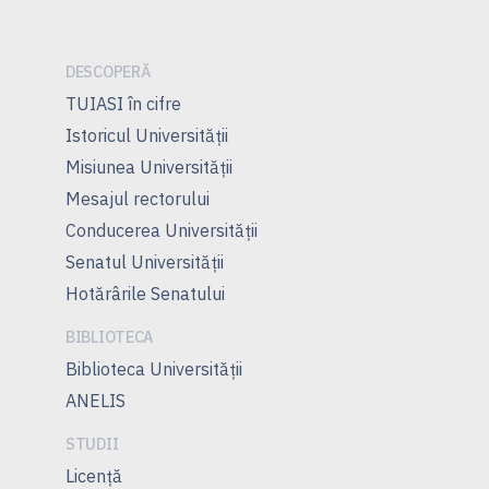
articole
DESCOPERĂ
TUIASI în cifre
Istoricul Universităţii
Misiunea Universităţii
Mesajul rectorului
Conducerea Universităţii
Senatul Universității
Hotărârile Senatului
BIBLIOTECA
Biblioteca Universității
ANELIS
STUDII
Licenţă