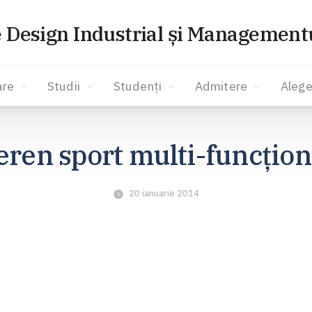
e Design Industrial și Managementu
are
Studii
Studenți
Admitere
Alege
eren sport multi-funcţion
20 ianuarie 2014