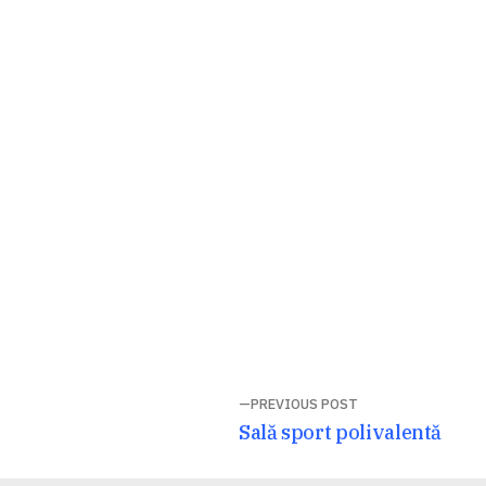
Navigare
PREVIOUS POST
Previous
Sală sport polivalentă
în
post: