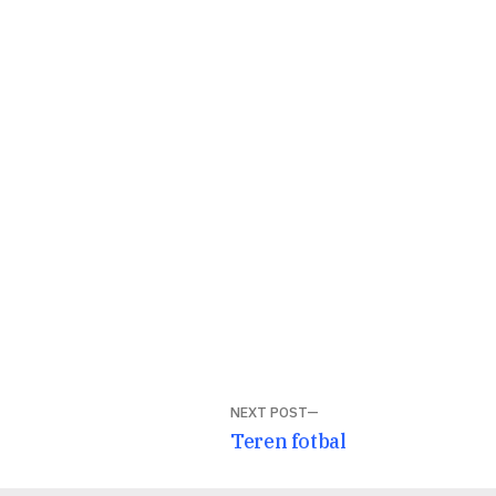
NEXT POST
Next
Teren fotbal
post: