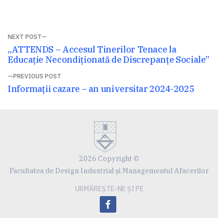
Navigare
NEXT POST
Next
„ATTENDS – Accesul Tinerilor Tenace la
în
post:
Educație Necondiționată de Discrepanțe Sociale”
articole
PREVIOUS POST
Previous
Informații cazare – an universitar 2024-2025
post:
2026 Copyright ©
Facultatea de Design Industrial și Managementul Afacerilor
URMĂREȘTE-NE ȘI PE