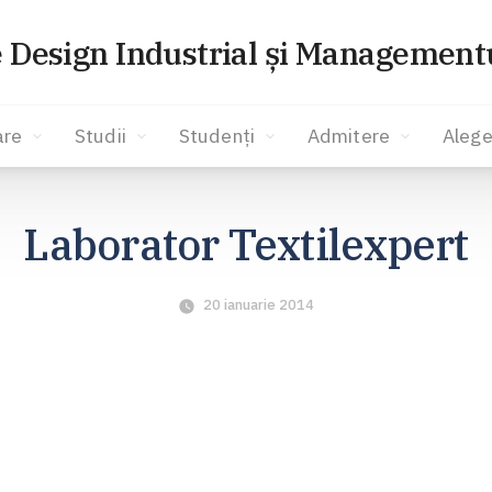
e Design Industrial și Managementu
are
Studii
Studenți
Admitere
Alege
Laborator Textilexpert
20 ianuarie 2014