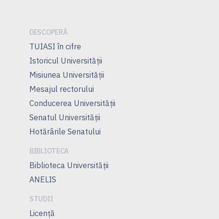
articole
DESCOPERĂ
TUIASI în cifre
Istoricul Universităţii
Misiunea Universităţii
Mesajul rectorului
Conducerea Universităţii
Senatul Universității
Hotărârile Senatului
BIBLIOTECA
Biblioteca Universității
ANELIS
STUDII
Licenţă