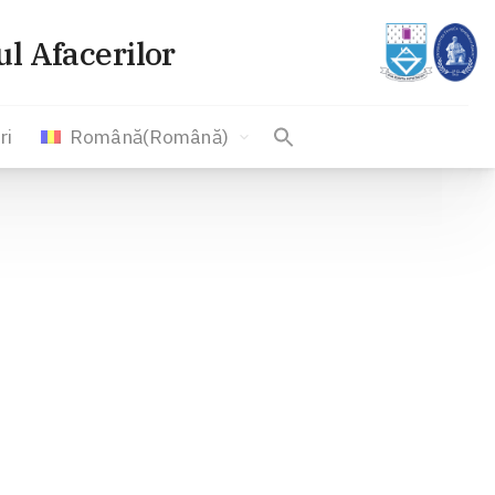
l Afacerilor
ri
Română
(
Română
)