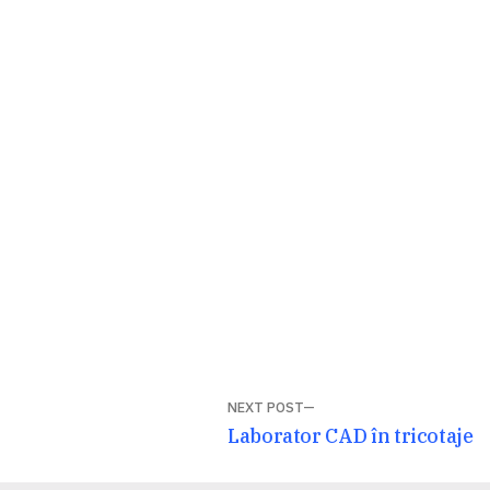
NEXT POST
Next
Laborator CAD în tricotaje
post: