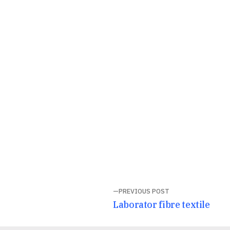
Navigare
PREVIOUS POST
Previous
Laborator fibre textile
în
post: